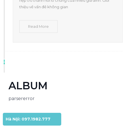
hẹp trở thành nỗi lo chung của nhiều gia đình. Giới
thiệu về vấn đề không gian
Read More
ALBUM
parsererror
Hà Nội: 097.1982.777