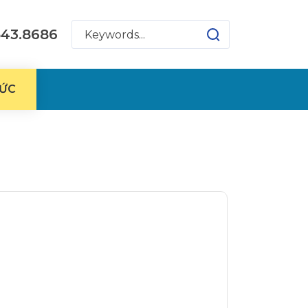
543.8686
TỨC