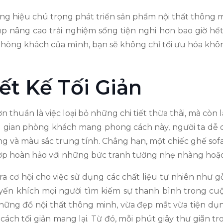
ơng hiệu chú trọng phát triển sản phẩm nội thất thông 
úp nâng cao trải nghiệm sống tiện nghi hơn bao giờ h
 phòng khách của mình, bạn sẽ không chỉ tối ưu hóa khô
t Kế Tối Giản
 thuần là việc loại bỏ những chi tiết thừa thãi, mà còn là 
ng gian phòng khách mang phong cách này, người ta dễ 
g và màu sắc trung tính. Chẳng hạn, một chiếc ghế sof
p hoàn hảo với những bức tranh tường nhẹ nhàng hoặc cá
 cơ hội cho việc sử dụng các chất liệu tự nhiên như gỗ,
uyến khích mọi người tìm kiếm sự thanh bình trong cu
ng đồ nội thất thông minh, vừa đẹp mắt vừa tiện dụng
ách tối giản mang lại. Từ đó, mỗi phút giây thư giãn t