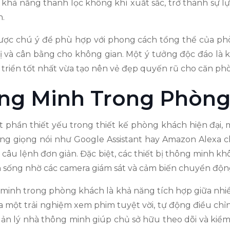
ào khả năng thanh lọc không khí xuất sắc, trở thành sự
h.
 được chú ý để phù hợp với phong cách tổng thể của ph
ị và cân bằng cho không gian. Một ý tưởng độc đáo là kế
 triển tốt nhất vừa tạo nên vẻ đẹp quyến rũ cho căn ph
ng Minh Trong Phòng
hần thiết yếu trong thiết kế phòng khách hiện đại, mang
ằng giọng nói như Google Assistant hay Amazon Alexa
i câu lệnh đơn giản. Đặc biệt, các thiết bị thông minh 
 sống nhờ các camera giám sát và cảm biến chuyển độn
minh trong phòng khách là khả năng tích hợp giữa nhiều
ra một trải nghiệm xem phim tuyệt vời, tự động điều 
n lý nhà thông minh giúp chủ sở hữu theo dõi và kiểm