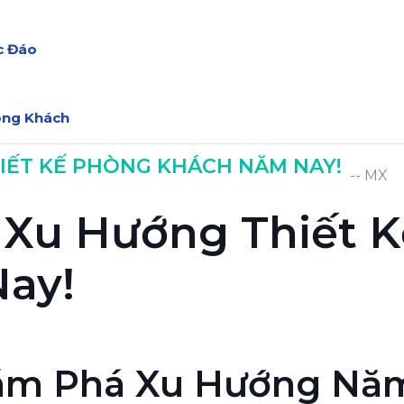
c Đáo
òng Khách
IẾT KẾ PHÒNG KHÁCH NĂM NAY!
-- MX
4
 Xu Hướng Thiết 
ay!
Khám Phá Xu Hướng Nă