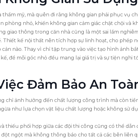
 thẩm mỹ, mà quên đi rằng không gian phải phục vụ cho
n phòng nhỏ, khiến không gian cảm giác chật chội và kh
 giao thông trong căn nhà cũng là một sai lầm nghiêm tr
 kể. Thiết kế nội thất nên tích hợp sự linh hoạt, cho ph
 cản nào. Thay vì chỉ tập trung vào việc tạo hình ảnh 
ế, để mỗi góc nhỏ đều mang lại giá trị và sự tiện nghi tố
 Việc Đảm Bảo An Toà
ng chỉ ảnh hưởng đến chất lượng công trình mà còn tiềm
gừa như lựa chọn vật liệu chất lượng hoặc không sử dụn
và thiếu phối hợp giữa các đội thi công cũng có thể dẫn 
i đột ngột mà không thông báo cho tất cả các bên liên 