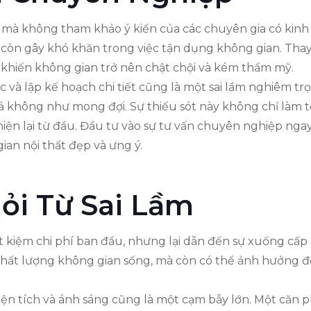
 mà không tham khảo ý kiến của các chuyên gia có kin
còn gây khó khăn trong việc tận dụng không gian. Thay 
khiến không gian trở nên chật chội và kém thẩm mỹ.
 và lập kế hoạch chi tiết cũng là một sai lầm nghiêm tr
ả không như mong đợi. Sự thiếu sót này không chỉ làm t
iện lại từ đầu. Đầu tư vào sự tư vấn chuyên nghiệp ngay 
ian nội thất đẹp và ưng ý.
ỏi Từ Sai Lầm
iết kiệm chi phí ban đầu, nhưng lại dẫn đến sự xuống cấp
ất lượng không gian sống, mà còn có thể ảnh hưởng đ
diện tích và ánh sáng cũng là một cạm bẫy lớn. Một căn p