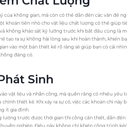
Kém Chất Lượng
mỹ của không gian, mà còn có thể dẫn đến các vấn đề 
ột khoản tiền nhỏ cho vật liệu chất lượng có thể giúp ti
t và không khảo sát kỹ lưỡng trước khi bắt đầu cũng là 
hể tạo ra sự không hài lòng sau khi hoàn thành, khiến bạ
i gian vào một bản thiết kế rõ ràng sẽ giúp bạn có cái n
 không đáng có.
Phát Sinh
 vào vật liệu và nhân công, mà quên rằng có nhiều yếu 
u chỉnh thiết kế. Khi xảy ra sự cố, việc các khoản chi này
 ít gia đình.
 lường trước được thời gian thi công cần thiết, dẫn đế
huyên nghiệp. Điều này không chỉ khiến công trình kéo