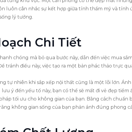
a từng khu vực. Một căn phòng có thể đẹp mắt nhưng lạ
 luôn cân nhắc sự kết hợp giữa tính thẩm mỹ và tính ứ
sống lý tưởng.
oạch Chi Tiết
hanh chóng mà bỏ qua bước này, dẫn đến việc mua sắ
 Để tránh điều này, việc tạo ra một bản phác thảo trực q
ng tự nhiên khi sắp xếp nội thất cũng là một lỗi lớn. Án
 lưu ý đến yếu tố này, bạn có thể sẽ mất đi vẻ đẹp tiềm
háp tối ưu cho không gian của bạn. Bằng cách chuẩn bị k
 rằng không gian sống của bạn phản ánh đúng phong cá