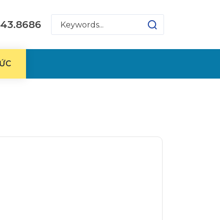
543.8686
TỨC