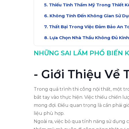
Thiếu Tính Thẩm Mỹ Trong Thiết K
Không Tính Đến Không Gian Sử D
Thất Bại Trong Việc Đảm Bảo An T
Lựa Chọn Nhà Thầu Không Đủ Kin
Thiếu Sự Tư Vấn Chuyên Nghiệp
NHỮNG SAI LẦM PHỔ BIẾN K
Kết Luận: Học Hỏi Từ Sai Lầm
- Giới Thiệu Về
Trong quá trình thi công nội thất, một t
bắt tay vào thực hiện. Việc thiếu chiến 
mong đợi. Điều quan trọng là cần phải giớ 
liệu phù hợp.
Ngoài ra, việc bỏ qua tính năng sử dụng